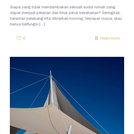
Siapa yang tidak mendambakan sebuah sudut rumah yang
dapat menjadi pelarian dari hiruk pikuk keseharian? Seringkali,
halaman belakang kita dibiarkan kosong, terpapar cuaca, atau
hanya berfungsi
[…]
0
Read more