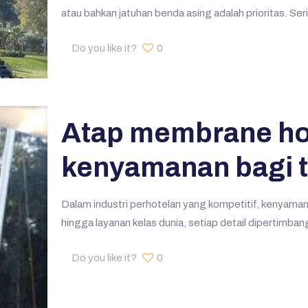
atau bahkan jatuhan benda asing adalah prioritas. Ser
Do you like it?
0
Atap membrane hot
kenyamanan bagi 
Dalam industri perhotelan yang kompetitif, kenyamana
hingga layanan kelas dunia, setiap detail dipertimba
Do you like it?
0