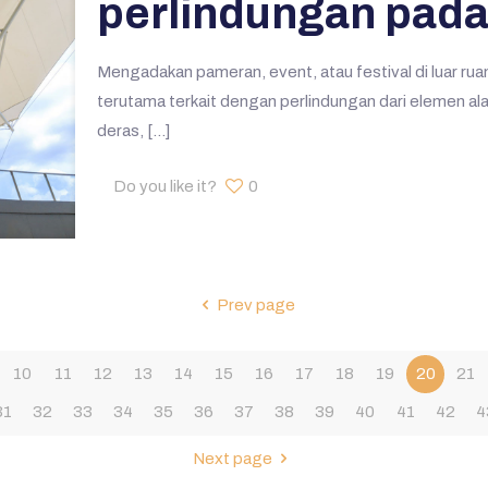
perlindungan pada
Mengadakan pameran, event, atau festival di luar rua
terutama terkait dengan perlindungan dari elemen al
deras,
[…]
Do you like it?
0
Prev page
10
11
12
13
14
15
16
17
18
19
20
21
31
32
33
34
35
36
37
38
39
40
41
42
4
Next page