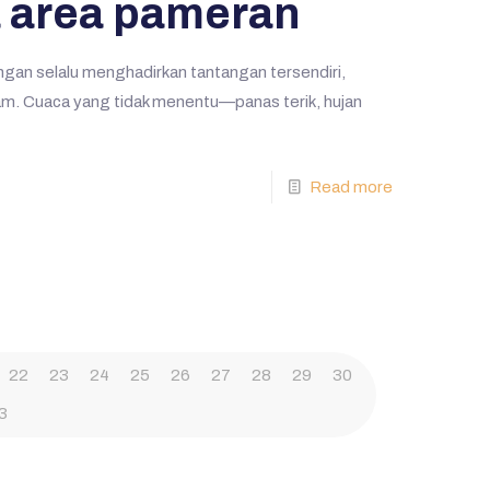
 area pameran
ngan selalu menghadirkan tantangan tersendiri,
am. Cuaca yang tidak menentu—panas terik, hujan
Read more
22
23
24
25
26
27
28
29
30
3