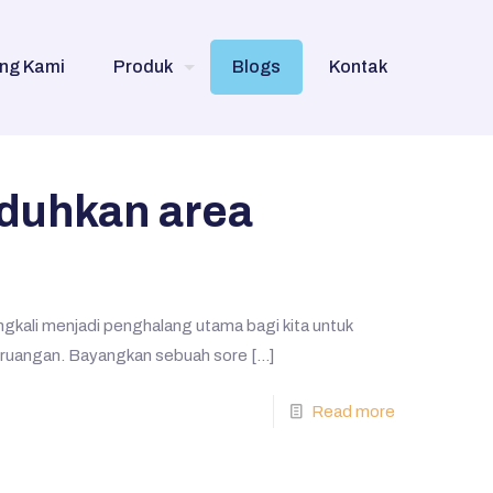
ng Kami
Produk
Blogs
Kontak
duhkan area
ingkali menjadi penghalang utama bagi kita untuk
r ruangan. Bayangkan sebuah sore
[…]
Read more