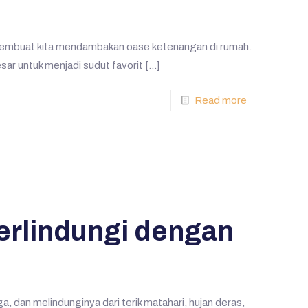
i membuat kita mendambakan oase ketenangan di rumah.
sar untuk menjadi sudut favorit
[…]
Read more
terlindungi dengan
 dan melindunginya dari terik matahari, hujan deras,