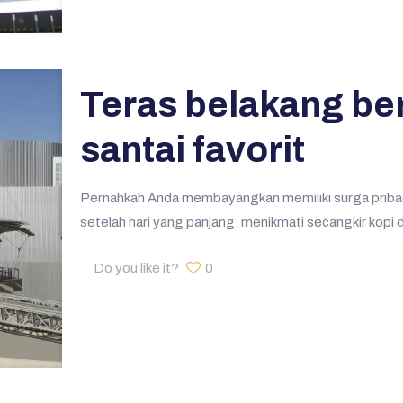
Teras belakang be
santai favorit
Pernahkah Anda membayangkan memiliki surga pribad
setelah hari yang panjang, menikmati secangkir kopi 
Do you like it?
0