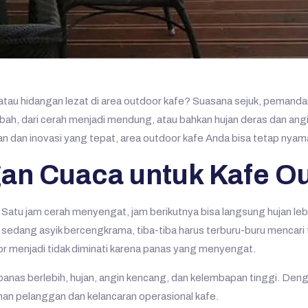
atau hidangan lezat di area outdoor kafe? Suasana sejuk, pemandan
ubah, dari cerah menjadi mendung, atau bahkan hujan deras dan ang
n dan inovasi yang tepat, area outdoor kafe Anda bisa tetap nyama
n Cuaca untuk Kafe O
a. Satu jam cerah menyengat, jam berikutnya bisa langsung hujan l
sedang asyik bercengkrama, tiba-tiba harus terburu-buru mencar
door menjadi tidak diminati karena panas yang menyengat.
nas berlebih, hujan, angin kencang, dan kelembapan tinggi. Dengan
an pelanggan dan kelancaran operasional kafe.