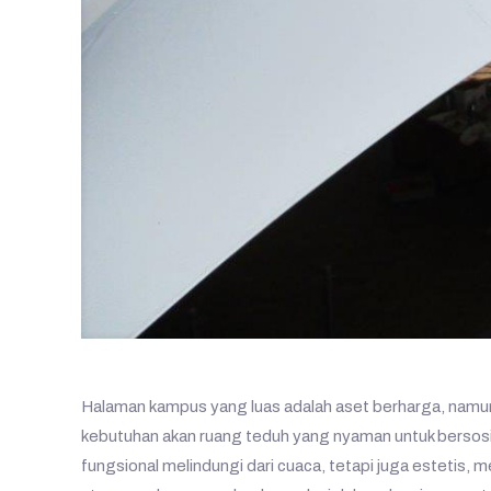
Halaman kampus yang luas adalah aset berharga, namun 
kebutuhan akan ruang teduh yang nyaman untuk bersosial
fungsional melindungi dari cuaca, tetapi juga estetis,