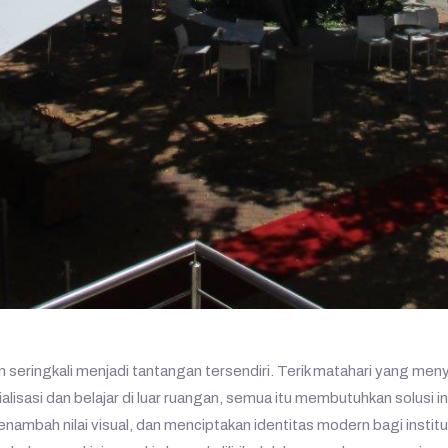
seringkali menjadi tantangan tersendiri. Terik matahari yang meny
isasi dan belajar di luar ruangan, semua itu membutuhkan solusi i
 menambah nilai visual, dan menciptakan identitas modern bagi inst