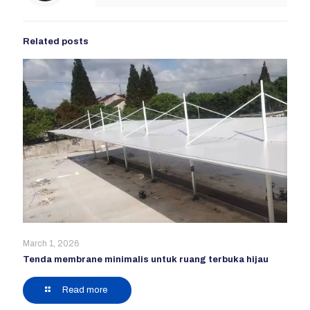
Related posts
March 1, 2026
Tenda membrane minimalis untuk ruang terbuka hijau
Read more