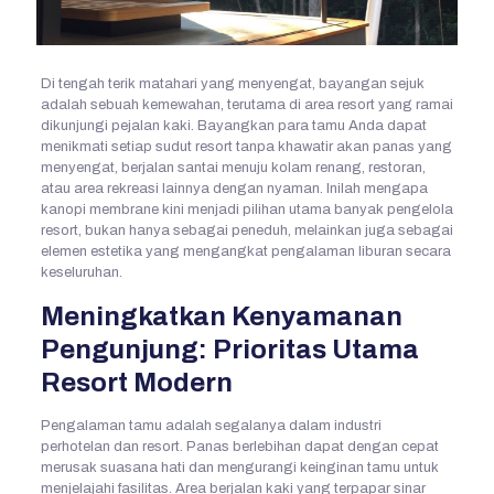
Di tengah terik matahari yang menyengat, bayangan sejuk
adalah sebuah kemewahan, terutama di area resort yang ramai
dikunjungi pejalan kaki. Bayangkan para tamu Anda dapat
menikmati setiap sudut resort tanpa khawatir akan panas yang
menyengat, berjalan santai menuju kolam renang, restoran,
atau area rekreasi lainnya dengan nyaman. Inilah mengapa
kanopi membrane kini menjadi pilihan utama banyak pengelola
resort, bukan hanya sebagai peneduh, melainkan juga sebagai
elemen estetika yang mengangkat pengalaman liburan secara
keseluruhan.
Meningkatkan Kenyamanan
Pengunjung: Prioritas Utama
Resort Modern
Pengalaman tamu adalah segalanya dalam industri
perhotelan dan resort. Panas berlebihan dapat dengan cepat
merusak suasana hati dan mengurangi keinginan tamu untuk
menjelajahi fasilitas. Area berjalan kaki yang terpapar sinar