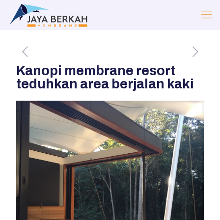
Kanopi membrane resort
teduhkan area berjalan kaki