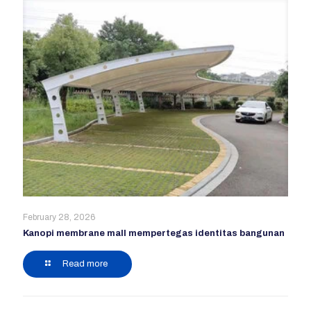
February 28, 2026
Kanopi membrane mall mempertegas identitas bangunan
Read more