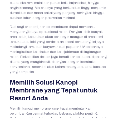
cuaca ekstrem, mulai dari panas terik, hujan lebat, hingga
angin kencang. Materialnya yang berkualitas tinggi menjamin
durabilitas dan masa pakai yang panjang, seringkali hingga
puluhan tahun dengan perawatan minimal.
Dari segi ekonomi, kanopi membrane dapat membantu
mengurangi biaya operasional resort. Dengan lebih banyak
area teduh, kebutuhan akan pendingin ruangan di area semi-
terbuka atau lobi yang berdekatan dapat berkurang. Ini juga
melindungi tamu dan karyawan dari paparan UV berbahaya,
meningkatkan kesehatan dan kesejahteraan di lingkungan
resort. Fleksibilitas desain juga berarti kanopi dapat dipasang
di area yang mungkin sulit ditangani dengan konstruksi
konvensional, seperti di atas kolam renang atau area lanskap
yang kompleks.
Memilih Solusi Kanopi
Membrane yang Tepat untuk
Resort Anda
Memilih kanopi membrane yang tepat membutuhkan
pertimbangan cermat terhadap beberapa faktor penting.