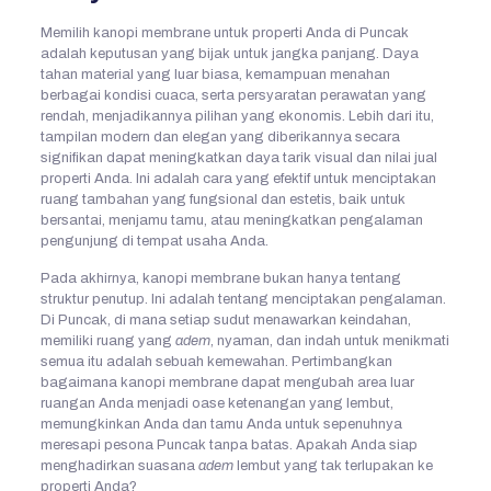
Memilih kanopi membrane untuk properti Anda di Puncak
adalah keputusan yang bijak untuk jangka panjang. Daya
tahan material yang luar biasa, kemampuan menahan
berbagai kondisi cuaca, serta persyaratan perawatan yang
rendah, menjadikannya pilihan yang ekonomis. Lebih dari itu,
tampilan modern dan elegan yang diberikannya secara
signifikan dapat meningkatkan daya tarik visual dan nilai jual
properti Anda. Ini adalah cara yang efektif untuk menciptakan
ruang tambahan yang fungsional dan estetis, baik untuk
bersantai, menjamu tamu, atau meningkatkan pengalaman
pengunjung di tempat usaha Anda.
Pada akhirnya, kanopi membrane bukan hanya tentang
struktur penutup. Ini adalah tentang menciptakan pengalaman.
Di Puncak, di mana setiap sudut menawarkan keindahan,
memiliki ruang yang
adem
, nyaman, dan indah untuk menikmati
semua itu adalah sebuah kemewahan. Pertimbangkan
bagaimana kanopi membrane dapat mengubah area luar
ruangan Anda menjadi oase ketenangan yang lembut,
memungkinkan Anda dan tamu Anda untuk sepenuhnya
meresapi pesona Puncak tanpa batas. Apakah Anda siap
menghadirkan suasana
adem
lembut yang tak terlupakan ke
properti Anda?