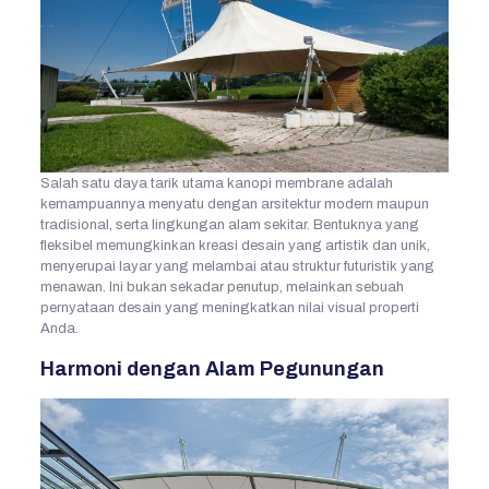
Salah satu daya tarik utama kanopi membrane adalah
kemampuannya menyatu dengan arsitektur modern maupun
tradisional, serta lingkungan alam sekitar. Bentuknya yang
fleksibel memungkinkan kreasi desain yang artistik dan unik,
menyerupai layar yang melambai atau struktur futuristik yang
menawan. Ini bukan sekadar penutup, melainkan sebuah
pernyataan desain yang meningkatkan nilai visual properti
Anda.
Harmoni dengan Alam Pegunungan