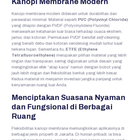
Kanopi Membrane Modern
Kanopi membrane modern didesain untuk durabilitas dan
perawatan minimal. Material seperti
PVC (Polyvinyl Chloride)
yang dilapisi dengan PVDF (Polyvinylidene Fluoride)
menawarkan ketahanan luar biasa terhadap cuaca ekstrem,
jamur, dan kotoran. Permukaan PVDF bersifat
self-cleaning
,
yang berarti debu dan kotoran cenderung mudah luntur saat
terkena hujan. Sementara itu,
ETFE (Ethylene
Tetrafluoroethylene)
merupakan pilihan material yang lebih
ringan dan transparan, sering digunakan untuk desain yang
menginginkan efek “atap kaca” namun dengan bobot yang
jauh lebih ringan dan fleksibilitas bentuk yang lebih besar.
Kedua material ini menjamin investasi jangka panjang untuk
kenyamanan ruang luar Anda.
Menciptakan Suasana Nyaman
dan Fungsional di Berbagai
Ruang
Fleksibilitas kanopi membrane memungkinkan aplikasinya di
berbagai jenis properti di Jakarta. Di hunian pribadi, ia bisa