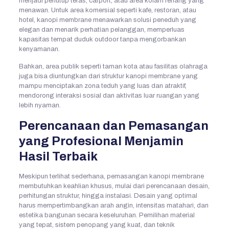
menjadi penutup teras, carport, atau area kolam renang yang
menawan. Untuk area komersial seperti kafe, restoran, atau
hotel, kanopi membrane menawarkan solusi peneduh yang
elegan dan menarik perhatian pelanggan, memperluas
kapasitas tempat duduk outdoor tanpa mengorbankan
kenyamanan.
Bahkan, area publik seperti taman kota atau fasilitas olahraga
juga bisa diuntungkan dari struktur kanopi membrane yang
mampu menciptakan zona teduh yang luas dan atraktif,
mendorong interaksi sosial dan aktivitas luar ruangan yang
lebih nyaman.
Perencanaan dan Pemasangan
yang Profesional Menjamin
Hasil Terbaik
Meskipun terlihat sederhana, pemasangan kanopi membrane
membutuhkan keahlian khusus, mulai dari perencanaan desain,
perhitungan struktur, hingga instalasi. Desain yang optimal
harus mempertimbangkan arah angin, intensitas matahari, dan
estetika bangunan secara keseluruhan. Pemilihan material
yang tepat, sistem penopang yang kuat, dan teknik