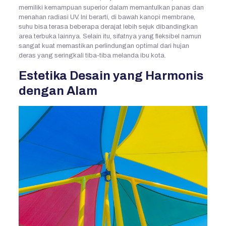
memiliki kemampuan superior dalam memantulkan panas dan
menahan radiasi UV. Ini berarti, di bawah kanopi membrane,
suhu bisa terasa beberapa derajat lebih sejuk dibandingkan
area terbuka lainnya. Selain itu, sifatnya yang fleksibel namun
sangat kuat memastikan perlindungan optimal dari hujan
deras yang seringkali tiba-tiba melanda ibu kota.
Estetika Desain yang Harmonis
dengan Alam