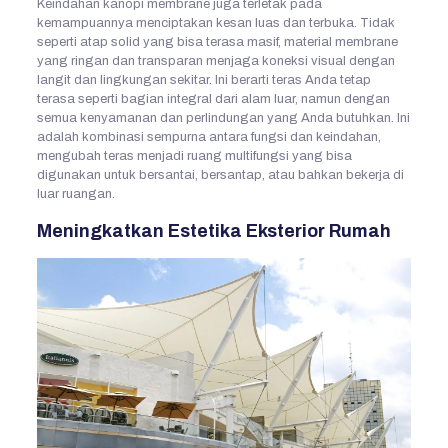
Keindahan kanopi membrane juga terletak pada
kemampuannya menciptakan kesan luas dan terbuka. Tidak
seperti atap solid yang bisa terasa masif, material membrane
yang ringan dan transparan menjaga koneksi visual dengan
langit dan lingkungan sekitar. Ini berarti teras Anda tetap
terasa seperti bagian integral dari alam luar, namun dengan
semua kenyamanan dan perlindungan yang Anda butuhkan. Ini
adalah kombinasi sempurna antara fungsi dan keindahan,
mengubah teras menjadi ruang multifungsi yang bisa
digunakan untuk bersantai, bersantap, atau bahkan bekerja di
luar ruangan.
Meningkatkan Estetika Eksterior Rumah