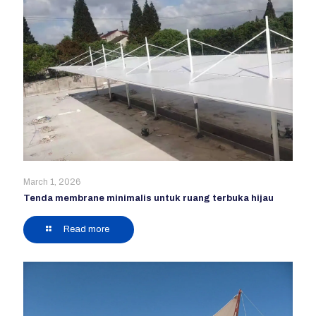
March 1, 2026
Tenda membrane minimalis untuk ruang terbuka hijau
Read more