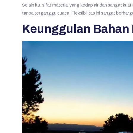
Selain itu, sifat material yang kedap air dan sangat kua
tanpa terganggu cuaca. Fleksibilitas ini sangat berhar
Keunggulan Bahan 