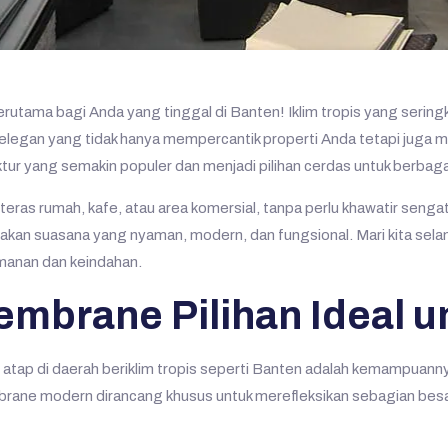
rutama bagi Anda yang tinggal di Banten! Iklim tropis yang sering
i elegan yang tidak hanya mempercantik properti Anda tetapi juga
ur yang semakin populer dan menjadi pilihan cerdas untuk berbaga
teras rumah, kafe, atau area komersial, tanpa perlu khawatir sen
ptakan suasana yang nyaman, modern, dan fungsional. Mari kita se
amanan dan keindahan.
brane Pilihan Ideal un
atap di daerah beriklim tropis seperti Banten adalah kemampuann
rane modern dirancang khusus untuk merefleksikan sebagian besa