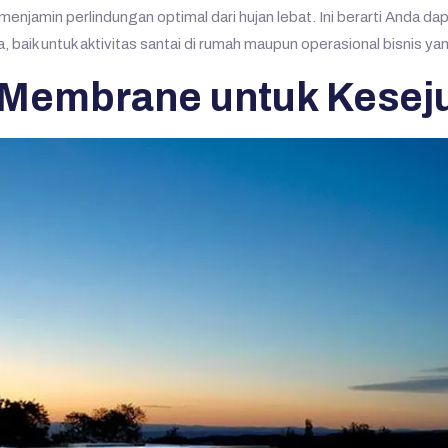
t menjamin perlindungan optimal dari hujan lebat. Ini berarti Anda 
ga, baik untuk aktivitas santai di rumah maupun operasional bisni
Membrane untuk Kesej