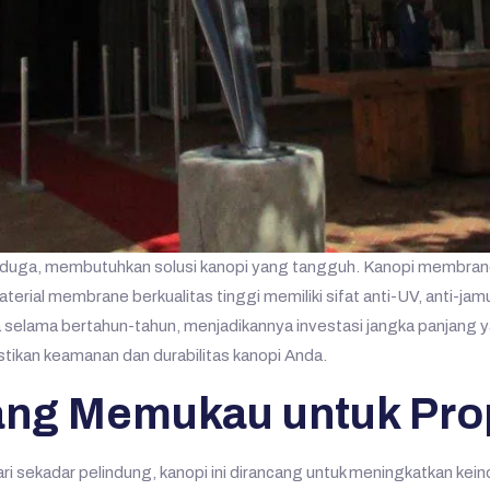
 terduga, membutuhkan solusi kanopi yang tangguh. Kanopi membran
 Material membrane berkualitas tinggi memiliki sifat anti-UV, anti-j
a selama bertahun-tahun, menjadikannya investasi jangka panjang
stikan keamanan dan durabilitas kanopi Anda.
ang Memukau untuk Pro
ari sekadar pelindung, kanopi ini dirancang untuk meningkatkan kei