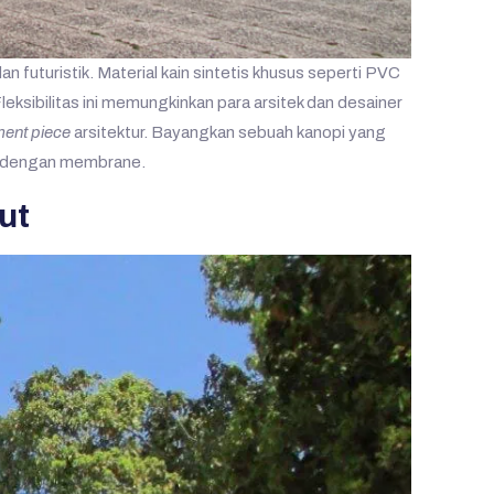
futuristik. Material kain sintetis khusus seperti PVC
eksibilitas ini memungkinkan para arsitek dan desainer
ment piece
arsitektur. Bayangkan sebuah kanopi yang
an dengan membrane.
ut