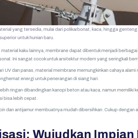
aterial yang tersedia, mulai dari polikarbonat, kaca, hingga gen
superior untuk hunian baru.
 material kaku lainnya, membrane dapat dibentuk menjadi berbagai 
sonal. Ini sangat cocok untuk arsitektur modern yang seringkali b
ri UV dan panas, material membrane memungkinkan cahaya alami 
ghemat energi untuk penerangan di siang hari.
bih ringan dibandingkan kanopi beton atau kaca, namun memiliki kek
i bisa lebih cepat.
n dan antijamur membuatnya mudah dibersihkan. Cukup dengan air 
isasi: Wujudkan Impian