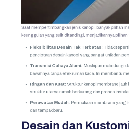
Saat mempertimbangkan jenis kanopi, banyak pilihan m
keunggulan yang sulit ditandingi, menjadikannya pilihan 
Fleksibilitas Desain Tak Terbatas:
Tidak seperti
penciptaan desain kanopi yang sangat unik dan per
Transmisi Cahaya Alami:
Meskipun melindungi da
bawahnya tanpa efek rumah kaca. Ini membantu men
Ringan dan Kuat:
Struktur kanopi membrane jauh le
struktur utama rumah berkurang dan proses instalas
Perawatan Mudah:
Permukaan membrane yang lici
dan tampak baru.
Desain dan Kustom