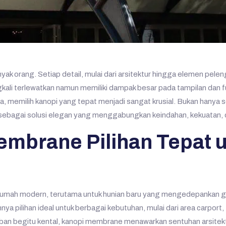
yak orang. Setiap detail, mulai dari arsitektur hingga elemen pe
kali terlewatkan namun memiliki dampak besar pada tampilan dan f
, memilih kanopi yang tepat menjadi sangat krusial. Bukan hanya s
 sebagai solusi elegan yang menggabungkan keindahan, kekuatan, d
mbrane Pilihan Tepat u
 rumah modern, terutama untuk hunian baru yang mengedepankan ga
ya pilihan ideal untuk berbagai kebutuhan, mulai dari area carport,
ban begitu kental, kanopi membrane menawarkan sentuhan arsitektu