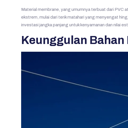
Material membrane, yang umumnya terbuat dari PVC atau
ekstrem, mulai dari terik matahari yang menyengat hin
investasi jangka panjang untuk kenyamanan dan nilai es
Keunggulan Bahan 