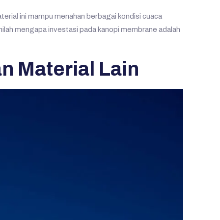
aterial ini mampu menahan berbagai kondisi cuaca
 Inilah mengapa investasi pada kanopi membrane adalah
 Material Lain