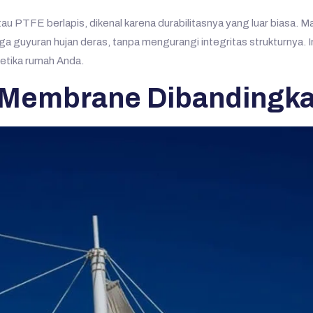
 PTFE berlapis, dikenal karena durabilitasnya yang luar biasa. M
gga guyuran hujan deras, tanpa mengurangi integritas strukturnya.
tetika rumah Anda.
Membrane Dibandingkan