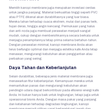
Memilih kanopi membrane juga merupakan investasi cerdas
untuk jangka panjang. Material berkualitas tinggi seperti PVC
atau PTFE dikenal akan durabilitasnya yang luar biasa.
Mereka tahan terhadap cuaca ekstrem, mulai dari panas terik,
hujan deras, hingga angin kencang. Permukaan yang halus
dan anti-noda juga membuat perawatan menjadi sangat
mudah, cukup dengan membersihkannya secara berkala untuk
menjaga penampilannya tetap prima selama bertahun-tahun.
Dengan perawatan minimal, kanopi membrane Anda akan
terus berfungsi optimal dan menjaga estetika kafe Anda tetap
menawan, mengurangi kebutuhan akan penggantian atau
perbaikan yang sering.
Daya Tahan dan Keberlanjutan
Selain durabilitas, beberapa jenis material membrane juga
menawarkan fitur keberlanjutan. Kemampuan mereka untuk
memantulkan panas dan mengurangi kebutuhan akan
pendingin udara dapat berkontribusi pada efisiensi energi kafe
Anda. Ini bukan hanya baik untuk lingkungan, tetapi juga untuk
operasional bisnis Anda. Dengan masa pakai yang panjang
dan ketahanan terhadap degradasi lingkungan, kanopi
membrane menjadi pilihan yang bertanggung jawab dan